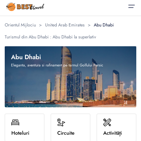
Orientul Mijlociu
>
United Arab Emirates
>
Abu Dhabi
Acasă
Turismul din Abu Dhabi : Abu Dhabi la superlativ
Alegeți limba
Vacanțe
Vacanțe
Corporate
Abu Dhabi
Corporate
Oferte Speciale
Călătorii pentru Afaceri
Eleganta, aventura si rafinament pe tarmul Golfului Persic
English
Română
Destinații
Evenimente Corporate
United States
România
Blog
United Kingdom
Luna de miere
Despre noi
Familie
Contact
Evadări culinare
Romana
Relaxare la plaja
Hoteluri
Circuite
Activități