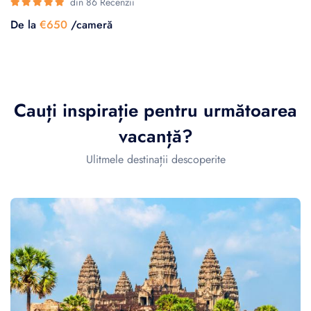
din 86 Recenzii
De la
€650
/cameră
Cauți inspirație pentru următoarea
vacanță?
Ulitmele destinații descoperite