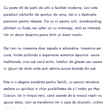
Cu peste 40 de partii de schi si facilitati moderne, Levi este
paradisul iubitorilor de sporturi de iarna, dar si o destinatie
premium pentru relaxare. Fie ca vii pentru schi, snowboarding,
plimbari cu husky sau safari uri cu motonegi, totul se intampla
intr un decor desprins parca dintr un basm nordic.
Dar Levi nu inseamna doar zapada si adrenalina. Inseamna aer
curat, liniste profunda si experiente autentice laponice: sauna
traditionala, cina sub cerul arctic, hoteluri de gheata sau cazare
in igluuri de sticla unde poti admira aurora boreala din pat.
Este si o alegere excelenta pentru familii, cu parcuri tematice,
ateliere cu spiridusi si chiar posibilitatea de a l intalni pe Mos
Craciun. Iar in timpul verii, cand soarele de la miezul noptii nu
apune deloc, Levi se transforma intr o oaza de drumetii, ciclism