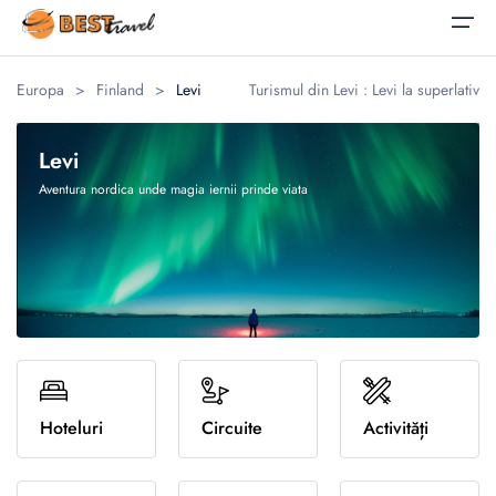
Europa
>
Finland
>
Levi
Turismul din Levi : Levi la superlativ
Acasă
Levi
Alegeți limba
Vacanțe
Vacanțe
Corporate
Aventura nordica unde magia iernii prinde viata
Corporate
Oferte Speciale
Călătorii pentru Afaceri
English
Română
Destinații
Evenimente Corporate
United States
România
Blog
United Kingdom
Luna de miere
Despre noi
Familie
Contact
Evadări culinare
Hoteluri
Circuite
Activități
Romana
Relaxare la plaja