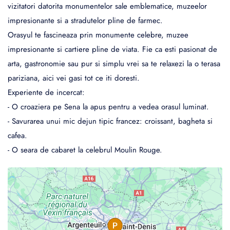
vizitatori datorita monumentelor sale emblematice, muzeelor
impresionante si a stradutelor pline de farmec.
Orasyul te fascineaza prin monumente celebre, muzee
impresionante si cartiere pline de viata. Fie ca esti pasionat de
arta, gastronomie sau pur si simplu vrei sa te relaxezi la o terasa
pariziana, aici vei gasi tot ce iti doresti.
Experiente de incercat:
- O croaziera pe Sena la apus pentru a vedea orasul luminat.
- Savurarea unui mic dejun tipic francez: croissant, bagheta si
cafea.
- O seara de cabaret la celebrul Moulin Rouge.