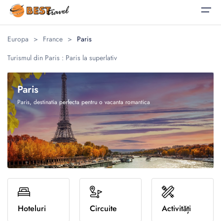
Europa
>
France
>
Paris
Acasă
Turismul din Paris : Paris la superlativ
Alegeți limba
Vacanțe
Vacanțe
Corporate
Paris
Corporate
Oferte Speciale
Călătorii pentru Afaceri
Paris, destinatia perfecta pentru o vacanta romantica
English
Română
Destinații
Evenimente Corporate
United States
România
Blog
United Kingdom
Luna de miere
Despre noi
Familie
Contact
Evadări culinare
Romana
Relaxare la plaja
Hoteluri
Circuite
Activități