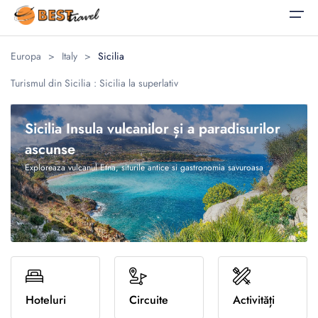
Europa
>
Italy
>
Sicilia
Acasă
Turismul din Sicilia : Sicilia la superlativ
Alegeți limba
Vacanțe
Vacanțe
Corporate
Sicilia Insula vulcanilor și a paradisurilor
Corporate
ascunse
Oferte Speciale
Călătorii pentru Afaceri
English
Română
Exploreaza vulcanul Etna, siturile antice si gastronomia savuroasa
Destinații
Evenimente Corporate
United States
România
Blog
United Kingdom
Luna de miere
Despre noi
Familie
Contact
Evadări culinare
Romana
Relaxare la plaja
Hoteluri
Circuite
Activități