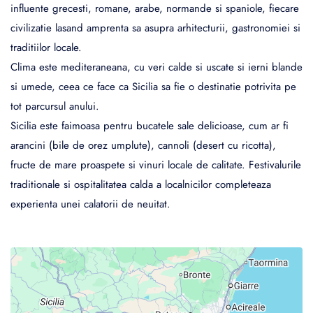
influente grecesti, romane, arabe, normande si spaniole, fiecare
civilizatie lasand amprenta sa asupra arhitecturii, gastronomiei si
traditiilor locale.
Clima este mediteraneana, cu veri calde si uscate si ierni blande
si umede, ceea ce face ca Sicilia sa fie o destinatie potrivita pe
tot parcursul anului.
Sicilia este faimoasa pentru bucatele sale delicioase, cum ar fi
arancini (bile de orez umplute), cannoli (desert cu ricotta),
fructe de mare proaspete si vinuri locale de calitate. Festivalurile
traditionale si ospitalitatea calda a localnicilor completeaza
experienta unei calatorii de neuitat.