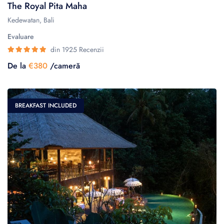
The Royal Pita Maha
Kedewatan, Bali
Evaluare
din 1925 Recenzii
De la
€380
/cameră
BREAKFAST INCLUDED