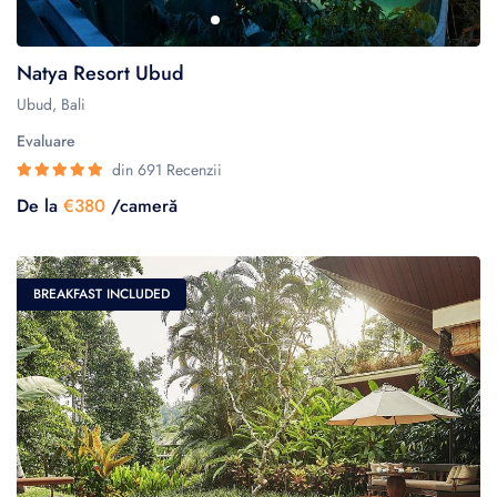
Natya Resort Ubud
Ubud, Bali
Evaluare
din 691 Recenzii
De la
€380
/cameră
BREAKFAST INCLUDED