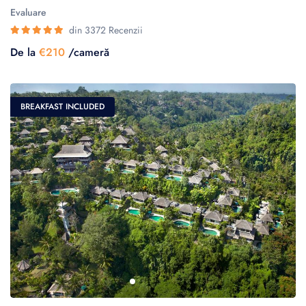
Evaluare
din 3372 Recenzii
De la
€210
/cameră
BREAKFAST INCLUDED