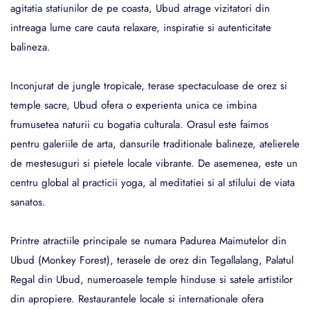
agitatia statiunilor de pe coasta, Ubud atrage vizitatori din
intreaga lume care cauta relaxare, inspiratie si autenticitate
balineza.
Inconjurat de jungle tropicale, terase spectaculoase de orez si
temple sacre, Ubud ofera o experienta unica ce imbina
frumusetea naturii cu bogatia culturala. Orasul este faimos
pentru galeriile de arta, dansurile traditionale balineze, atelierele
de mestesuguri si pietele locale vibrante. De asemenea, este un
centru global al practicii yoga, al meditatiei si al stilului de viata
sanatos.
Printre atractiile principale se numara Padurea Maimutelor din
Ubud (Monkey Forest), terasele de orez din Tegallalang, Palatul
Regal din Ubud, numeroasele temple hinduse si satele artistilor
din apropiere. Restaurantele locale si internationale ofera